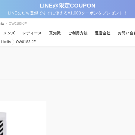
LINE@限定COUPON
LINE友だち登録ですぐに使える¥1,000クーポンをプレゼント！
its
-
OW0183-JF
メンズ
レディース
豆知識
ご利用方法
運営会社
お問い合
imits
OW0183-JF