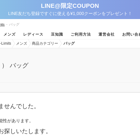
LINE@限定COUPON
LINE友だち登録ですぐに使える¥1,000クーポンをプレゼント！
its
-
バッグ
メンズ
レディース
豆知識
ご利用方法
運営会社
お問い合
imits
メンズ
商品カテゴリー
バッグ
ト） バッグ
ませんでした。
能性があります。
お探しいたします。