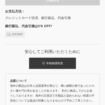
入荷待ち
お支払方法：
クレジットカード決済、銀行振込、代金引換
銀行振込、代金引換は3％ OFF!
送料無料
安心してご利用いただくために
本物補償制度
品質について
海外の製品は日本と品質基準が異なり、稀に縫製が雑であったり小
さい傷や汚れ等があることがあります。 充分に検品してからお送
りしておりますが、海外の正規店で欠陥品と認められない程度の不
具合については返品の対象になりませんので予めご了承ください。