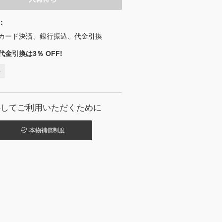
：
カード決済、銀行振込、代金引換
金引換は3％ OFF!
料
心してご利用いただくために
本物補償制度