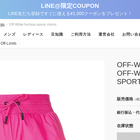
LINE@限定COUPON
LINE友だち登録ですぐに使える¥1,000クーポンをプレゼント！
its
-
Off-White fuchsia sporty shorts
メンズ
レディース
豆知識
ご利用方法
運営会社
お問い合
-Limits
OFF
OFF-W
SPOR
販売価格
（税
銀行振込・代金
在庫状態