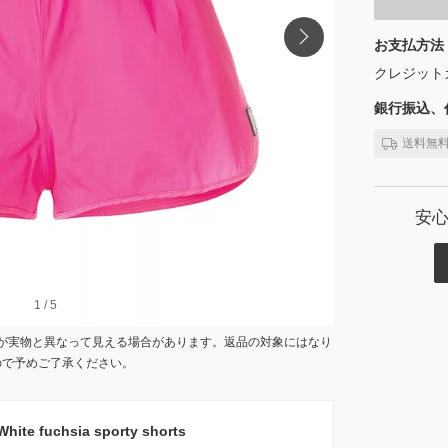
お支払方法
クレジット
銀行振込、代
送料無
安
1
1
/
/
5
5
が実物と異なって見える場合があります。返品の対象にはなり
ので予めご了承ください。
e fuchsia sporty shorts