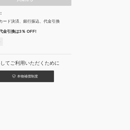
：
カード決済、銀行振込、代金引換
金引換は3％ OFF!
料
心してご利用いただくために
本物補償制度