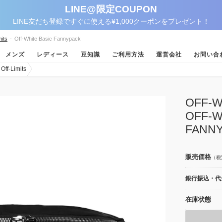
LINE@限定COUPON
LINE友だち登録ですぐに使える¥1,000クーポンをプレゼント！
its
-
Off-White Basic Fannypack
メンズ
レディース
豆知識
ご利用方法
運営会社
お問い合
-Limits
OFF
OFF-W
FANN
販売価格
（税
銀行振込・代金
在庫状態