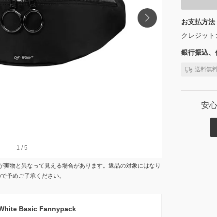
お支払方法
クレジット
銀行振込、代
送料無
安
1
1
/
/
5
5
が実物と異なって見える場合があります。返品の対象にはなり
ので予めご了承ください。
te Basic Fannypack