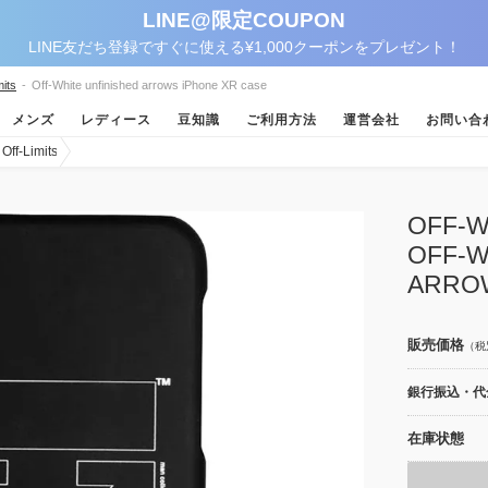
LINE@限定COUPON
LINE友だち登録ですぐに使える¥1,000クーポンをプレゼント！
its
-
Off-White unfinished arrows iPhone XR case
メンズ
レディース
豆知識
ご利用方法
運営会社
お問い合
-Limits
OFF
OFF-W
ARROW
販売価格
（税
銀行振込・代金
在庫状態