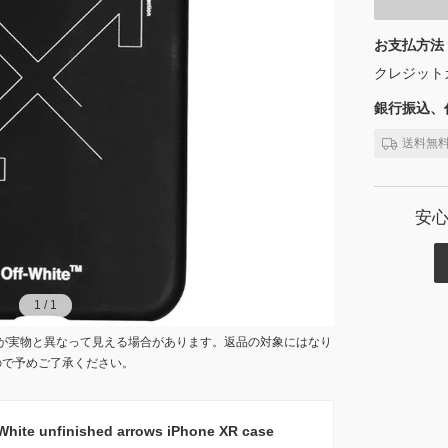
お支払方法
クレジット
銀行振込、代
送料無
安
1
1
/
/
1
1
が実物と異なって見える場合があります。返品の対象にはなり
ので予めご了承ください。
 unfinished arrows iPhone XR case