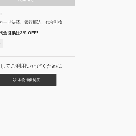
：
カード決済、銀行振込、代金引換
金引換は3％ OFF!
料
心してご利用いただくために
本物補償制度