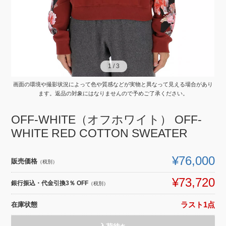
1
1
/
/
3
3
画面の環境や撮影状況によって色や質感などが実物と異なって見える場合があり
ます。返品の対象にはなりませんので予めご了承ください。
OFF-WHITE（オフホワイト） OFF-
WHITE RED COTTON SWEATER
¥76,000
販売価格
（税別）
¥73,720
銀行振込・代金引換3％ OFF
（税別）
在庫状態
ラスト1点