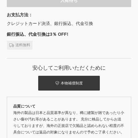
入荷待ち
お支払方法：
クレジットカード決済、銀行振込、代金引換
銀行振込、代金引換は3％ OFF!
送料無料
安心してご利用いただくために
本物補償制度
品質について
海外の製品は日本と品質基準が異なり、稀に縫製が雑であったり小
さい傷や汚れ等があることがあります。 充分に検品してからお送
りしておりますが、海外の正規店で欠陥品と認められない程度の不
具合については返品の対象になりませんので予めご了承ください。