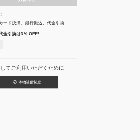
：
カード決済、銀行振込、代金引換
金引換は3％ OFF!
料
心してご利用いただくために
本物補償制度