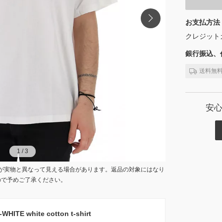
お支払方法
クレジット
銀行振込、代
送料無
安
1
1
/
/
3
3
が実物と異なって見える場合があります。返品の対象にはなり
ので予めご了承ください。
E white cotton t-shirt