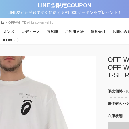
LINE@限定COUPON
LINE友だち登録ですぐに使える¥1,000クーポンをプレゼント！
its
-
OFF-WHITE white cotton t-shirt
メンズ
レディース
豆知識
ご利用方法
運営会社
お問い合
-Limits
OFF
OFF-W
T-SHI
販売価格
（税
銀行振込・代金
在庫状態