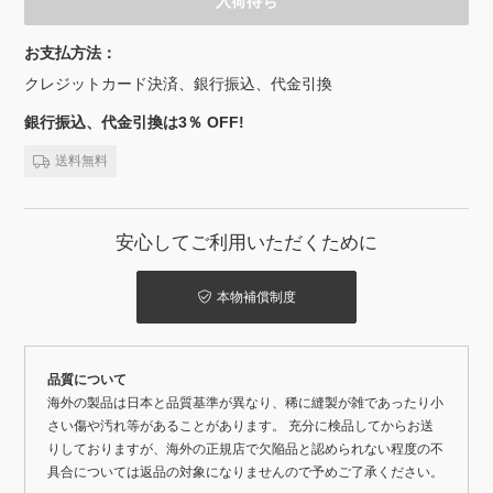
入荷待ち
お支払方法：
クレジットカード決済、銀行振込、代金引換
銀行振込、代金引換は3％ OFF!
送料無料
安心してご利用いただくために
本物補償制度
品質について
海外の製品は日本と品質基準が異なり、稀に縫製が雑であったり小
さい傷や汚れ等があることがあります。 充分に検品してからお送
りしておりますが、海外の正規店で欠陥品と認められない程度の不
具合については返品の対象になりませんので予めご了承ください。