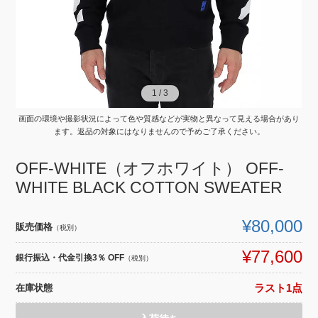
1
1
/
/
3
3
画面の環境や撮影状況によって色や質感などが実物と異なって見える場合があり
ます。返品の対象にはなりませんので予めご了承ください。
OFF-WHITE（オフホワイト） OFF-
WHITE BLACK COTTON SWEATER
¥80,000
販売価格
（税別）
¥77,600
銀行振込・代金引換3％ OFF
（税別）
在庫状態
ラスト1点