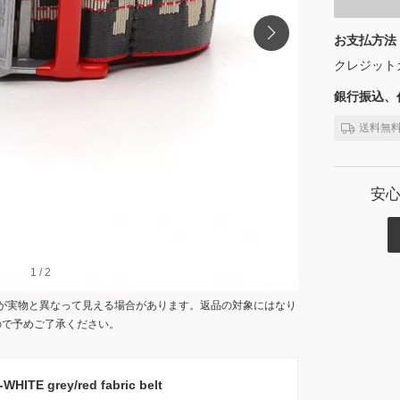
お支払方法
クレジット
銀行振込、代
送料無
安
1
1
/
/
2
2
が実物と異なって見える場合があります。返品の対象にはなり
ので予めご了承ください。
E grey/red fabric belt