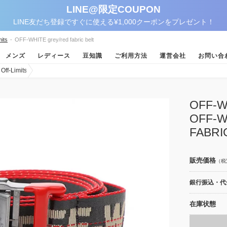
LINE@限定COUPON
LINE友だち登録ですぐに使える¥1,000クーポンをプレゼント！
its
-
OFF-WHITE grey/red fabric belt
メンズ
レディース
豆知識
ご利用方法
運営会社
お問い合
-Limits
OFF
OFF-W
FABRI
販売価格
（税
銀行振込・代金
在庫状態