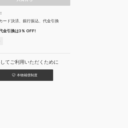
：
カード決済、銀行振込、代金引換
金引換は3％ OFF!
料
心してご利用いただくために
本物補償制度