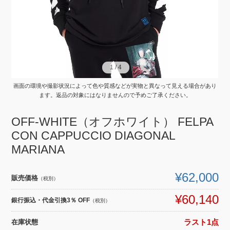
1
1
/
/
4
4
画面の環境や撮影状況によって色や質感などが実物と異なって見える場合があり
ます。返品の対象にはなりませんので予めご了承ください。
OFF-WHITE（オフホワイト） FELPA
CON CAPPUCCIO DIAGONAL
MARIANA
¥62,000
販売価格
（税別）
¥60,140
銀行振込・代金引換3％ OFF
（税別）
在庫状態
ラスト1点