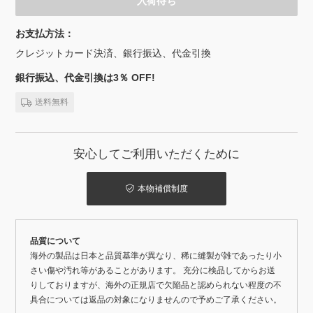
入荷待ち
お支払方法：
クレジットカード決済、銀行振込、代金引換
銀行振込、代金引換は3％ OFF!
送料無料
安心してご利用いただくために
本物補償制度
品質について
海外の製品は日本と品質基準が異なり、稀に縫製が雑であったり小
さい傷や汚れ等があることがあります。 充分に検品してからお送
りしておりますが、海外の正規店で欠陥品と認められない程度の不
具合については返品の対象になりませんので予めご了承ください。