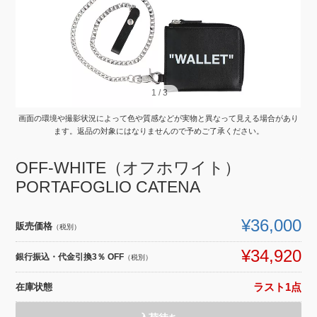
1
1
/
/
3
3
画面の環境や撮影状況によって色や質感などが実物と異なって見える場合があり
ます。返品の対象にはなりませんので予めご了承ください。
OFF-WHITE（オフホワイト）
PORTAFOGLIO CATENA
¥36,000
販売価格
（税別）
¥34,920
銀行振込・代金引換3％ OFF
（税別）
在庫状態
ラスト1点