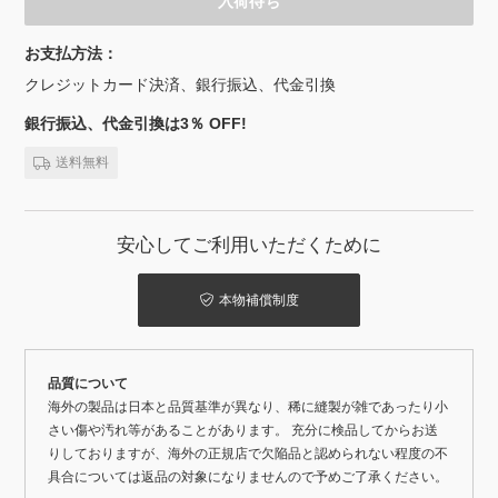
入荷待ち
お支払方法：
クレジットカード決済、銀行振込、代金引換
銀行振込、代金引換は3％ OFF!
送料無料
安心してご利用いただくために
本物補償制度
品質について
海外の製品は日本と品質基準が異なり、稀に縫製が雑であったり小
さい傷や汚れ等があることがあります。 充分に検品してからお送
りしておりますが、海外の正規店で欠陥品と認められない程度の不
具合については返品の対象になりませんので予めご了承ください。