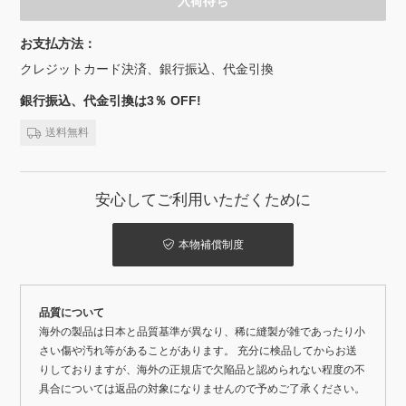
入荷待ち
お支払方法：
クレジットカード決済、銀行振込、代金引換
銀行振込、代金引換は3％ OFF!
送料無料
安心してご利用いただくために
本物補償制度
品質について
海外の製品は日本と品質基準が異なり、稀に縫製が雑であったり小
さい傷や汚れ等があることがあります。 充分に検品してからお送
りしておりますが、海外の正規店で欠陥品と認められない程度の不
具合については返品の対象になりませんので予めご了承ください。