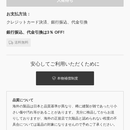
入荷待ち
お支払方法：
クレジットカード決済、銀行振込、代金引換
銀行振込、代金引換は3％ OFF!
送料無料
安心してご利用いただくために
本物補償制度
品質について
海外の製品は日本と品質基準が異なり、稀に縫製が雑であったり小
さい傷や汚れ等があることがあります。 充分に検品してからお送
りしておりますが、海外の正規店で欠陥品と認められない程度の不
具合については返品の対象になりませんので予めご了承ください。