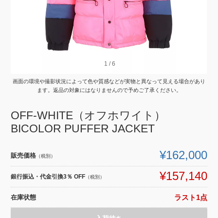
1
1
/
/
6
6
画面の環境や撮影状況によって色や質感などが実物と異なって見える場合があり
ます。返品の対象にはなりませんので予めご了承ください。
OFF-WHITE（オフホワイト）
BICOLOR PUFFER JACKET
¥162,000
販売価格
（税別）
¥157,140
銀行振込・代金引換3％ OFF
（税別）
在庫状態
ラスト1点