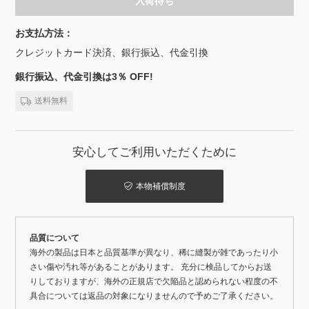
入荷待ち
お支払方法：
クレジットカード決済、銀行振込、代金引換
銀行振込、代金引換は3％ OFF!
送料無料
安心してご利用いただくために
本物補償制度
品質について
海外の製品は日本と品質基準が異なり、稀に縫製が雑であったり小
さい傷や汚れ等があることがあります。 充分に検品してからお送
りしておりますが、海外の正規店で欠陥品と認められない程度の不
具合については返品の対象になりませんので予めご了承ください。