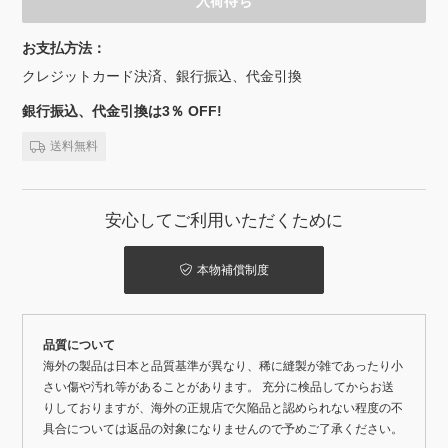
入荷待ち
お支払方法：
クレジットカード決済、銀行振込、代金引換
銀行振込、代金引換は3％ OFF!
送料無料
安心してご利用いただくために
本物補償制度
品質について
海外の製品は日本と品質基準が異なり、稀に縫製が雑であったり小
さい傷や汚れ等があることがあります。 充分に検品してからお送
りしておりますが、海外の正規店で欠陥品と認められない程度の不
具合については返品の対象になりませんので予めご了承ください。