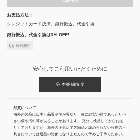
入荷待ち
お支払方法：
クレジットカード決済、銀行振込、代金引換
銀行振込、代金引換は3％ OFF!
送料無料
安心してご利用いただくために
本物補償制度
品質について
海外の製品は日本と品質基準が異なり、稀に縫製が雑であったり小
さい傷や汚れ等があることがあります。 充分に検品してからお送
りしておりますが、海外の正規店で欠陥品と認められない程度の不
具合については返品の対象になりませんので予めご了承ください。