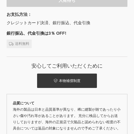
入荷待ち
お支払方法：
クレジットカード決済、銀行振込、代金引換
銀行振込、代金引換は3％ OFF!
送料無料
安心してご利用いただくために
本物補償制度
品質について
海外の製品は日本と品質基準が異なり、稀に縫製が雑であったり小
さい傷や汚れ等があることがあります。 充分に検品してからお送
りしておりますが、海外の正規店で欠陥品と認められない程度の不
具合については返品の対象になりませんので予めご了承ください。