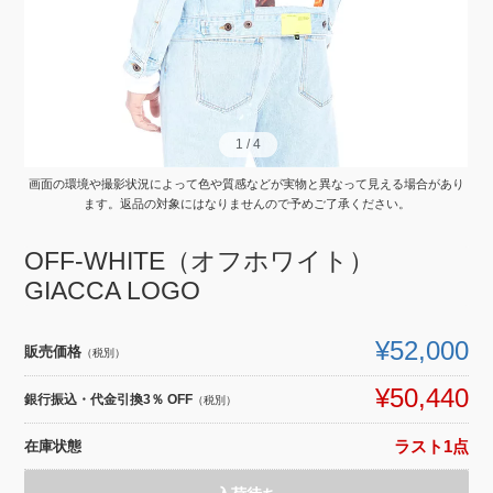
1
1
/
/
4
4
画面の環境や撮影状況によって色や質感などが実物と異なって見える場合があり
ます。返品の対象にはなりませんので予めご了承ください。
OFF-WHITE（オフホワイト）
GIACCA LOGO
¥52,000
販売価格
（税別）
¥50,440
銀行振込・代金引換3％ OFF
（税別）
在庫状態
ラスト1点