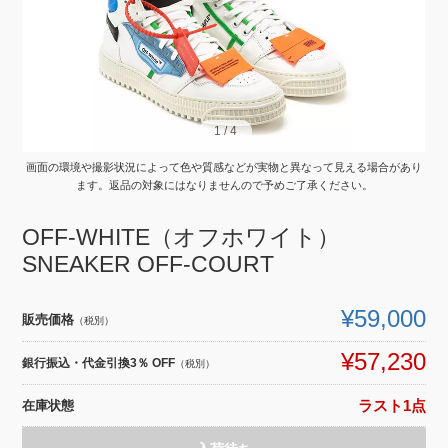
1
1
/
/
4
4
画面の環境や撮影状況によって色や質感などが実物と異なって見える場合があり
ます。返品の対象にはなりませんので予めご了承ください。
OFF-WHITE（オフホワイト）
SNEAKER OFF-COURT
¥59,000
販売価格
（税別）
¥57,230
銀行振込・代金引換3％ OFF
（税別）
在庫状態
ラスト1点