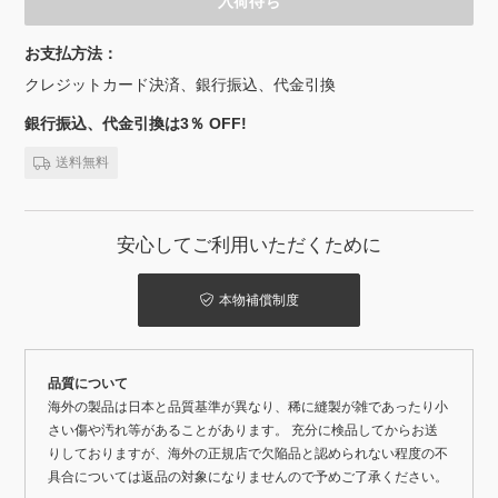
入荷待ち
お支払方法：
クレジットカード決済、銀行振込、代金引換
銀行振込、代金引換は3％ OFF!
送料無料
安心してご利用いただくために
本物補償制度
品質について
海外の製品は日本と品質基準が異なり、稀に縫製が雑であったり小
さい傷や汚れ等があることがあります。 充分に検品してからお送
りしておりますが、海外の正規店で欠陥品と認められない程度の不
具合については返品の対象になりませんので予めご了承ください。