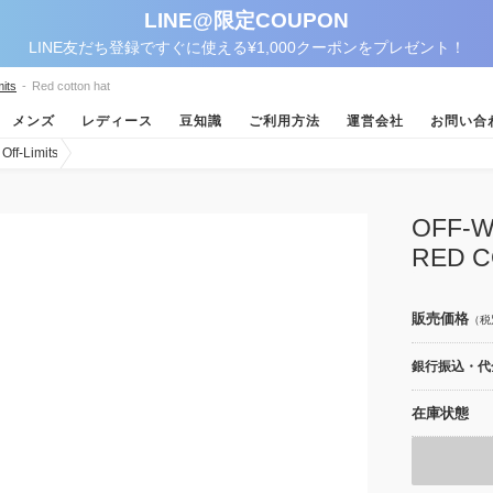
LINE@限定COUPON
LINE友だち登録ですぐに使える¥1,000クーポンをプレゼント！
its
-
Red cotton hat
メンズ
レディース
豆知識
ご利用方法
運営会社
お問い合
-Limits
OFF
RED C
販売価格
（税
銀行振込・代金
在庫状態