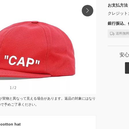
お支払方法
クレジット
銀行振込、代
送料無
安
1
1
/
/
2
2
が実物と異なって見える場合があります。返品の対象にはなり
ので予めご了承ください。
tton hat