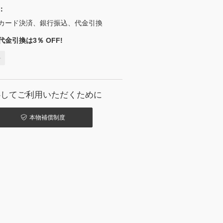
：
カード決済、銀行振込、代金引換
金引換は3％ OFF!
料
心してご利用いただくために
本物補償制度