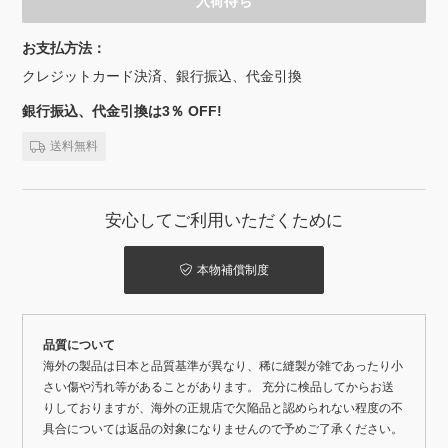
入荷待ち
お支払方法：
クレジットカード決済、銀行振込、代金引換
銀行振込、代金引換は3％ OFF!
送料無料
安心してご利用いただくために
本物補償制度
品質について
海外の製品は日本と品質基準が異なり、稀に縫製が雑であったり小
さい傷や汚れ等があることがあります。 充分に検品してからお送
りしておりますが、海外の正規店で欠陥品と認められない程度の不
具合については返品の対象になりませんので予めご了承ください。