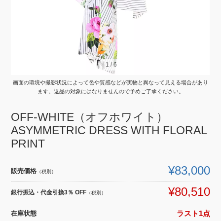
1
1
/
/
6
6
画面の環境や撮影状況によって色や質感などが実物と異なって見える場合があり
ます。返品の対象にはなりませんので予めご了承ください。
OFF-WHITE（オフホワイト）
ASYMMETRIC DRESS WITH FLORAL
PRINT
¥83,000
販売価格
（税別）
¥80,510
銀行振込・代金引換3％ OFF
（税別）
在庫状態
ラスト1点