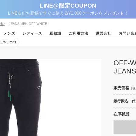
LINE@限定COUPON
LINE友だち登録ですぐに使える¥1,000クーポンをプレゼント！
its
-
JEANS MEN OFF WHITE
メンズ
レディース
豆知識
ご利用方法
運営会社
お問い合
-Limits
OFF
JEANS
販売価格
（税
銀行振込・代金
在庫状態