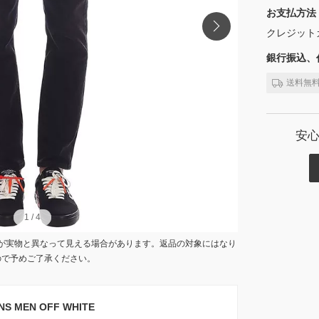
お支払方法
クレジット
銀行振込、代
送料無
安
1
1
/
/
4
4
が実物と異なって見える場合があります。返品の対象にはなり
ので予めご了承ください。
 MEN OFF WHITE