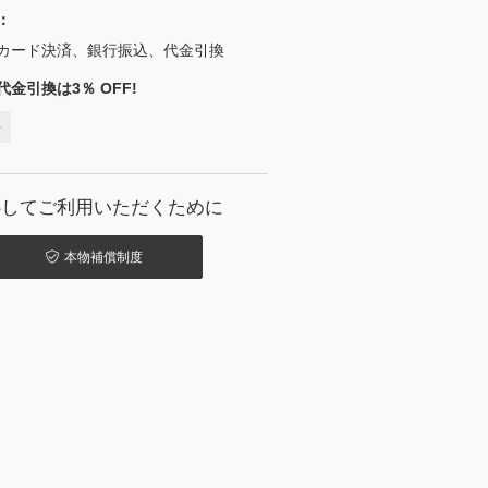
：
カード決済、銀行振込、代金引換
金引換は3％ OFF!
料
心してご利用いただくために
本物補償制度