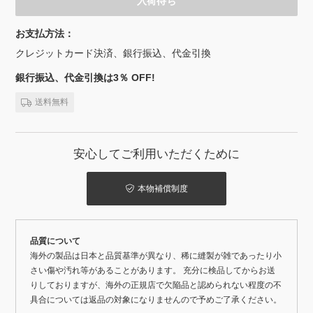
入荷待ち
お支払方法：
クレジットカード決済、銀行振込、代金引換
銀行振込、代金引換は3％ OFF!
送料無料
安心してご利用いただくために
本物補償制度
品質について
海外の製品は日本と品質基準が異なり、稀に縫製が雑であったり小
さい傷や汚れ等があることがあります。 充分に検品してからお送
りしておりますが、海外の正規店で欠陥品と認められない程度の不
具合については返品の対象になりませんので予めご了承ください。