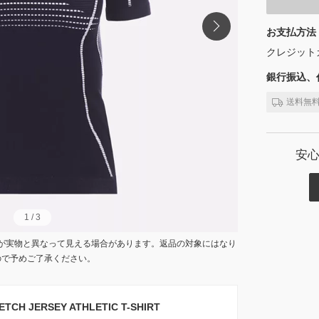
お支払方法
クレジット
銀行振込、代
送料無
安
1
1
/
/
3
3
が実物と異なって見える場合があります。返品の対象にはなり
ので予めご了承ください。
H JERSEY ATHLETIC T-SHIRT