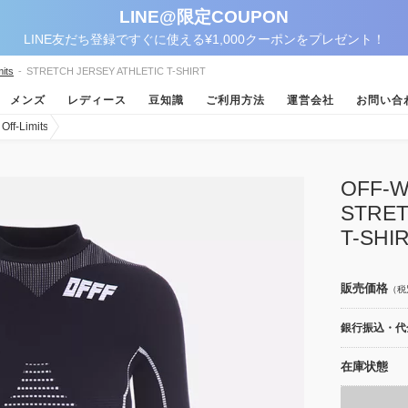
LINE@限定COUPON
LINE友だち登録ですぐに使える¥1,000クーポンをプレゼント！
its
-
STRETCH JERSEY ATHLETIC T-SHIRT
メンズ
レディース
豆知識
ご利用方法
運営会社
お問い合
-Limits
OFF
STRET
T-SHI
販売価格
（税
銀行振込・代金
在庫状態