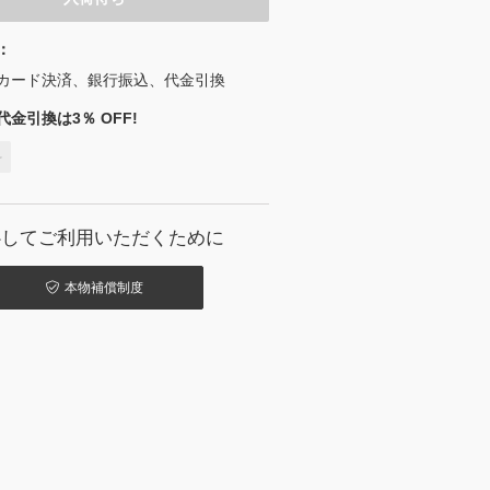
：
カード決済、銀行振込、代金引換
金引換は3％ OFF!
料
心してご利用いただくために
本物補償制度