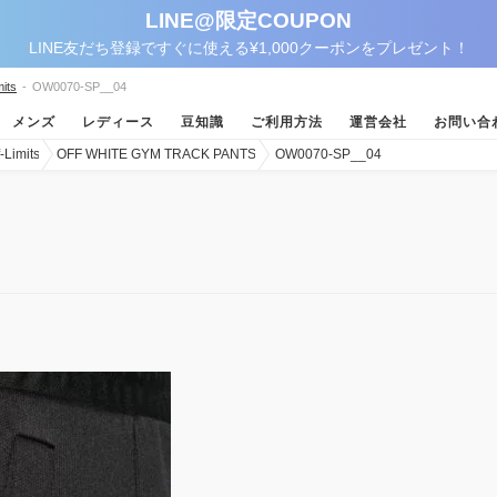
LINE@限定COUPON
LINE友だち登録ですぐに使える¥1,000クーポンをプレゼント！
its
-
OW0070-SP__04
メンズ
レディース
豆知識
ご利用方法
運営会社
お問い合
imits
OFF WHITE GYM TRACK PANTS
OW0070-SP__04