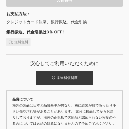
入荷待ち
お支払方法：
クレジットカード決済、銀行振込、代金引換
銀行振込、代金引換は3％ OFF!
送料無料
安心してご利用いただくために
本物補償制度
品質について
海外の製品は日本と品質基準が異なり、稀に縫製が雑であったり小
さい傷や汚れ等があることがあります。 充分に検品してからお送
りしておりますが、海外の正規店で欠陥品と認められない程度の不
具合については返品の対象になりませんので予めご了承ください。