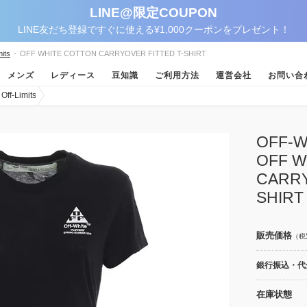
LINE@限定COUPON
LINE友だち登録ですぐに使える¥1,000クーポンをプレゼント！
its
-
OFF WHITE COTTON CARRYOVER FITTED T-SHIRT
メンズ
レディース
豆知識
ご利用方法
運営会社
お問い合
-Limits
OFF
OFF W
CARRY
SHIRT
販売価格
（税
銀行振込・代金
在庫状態