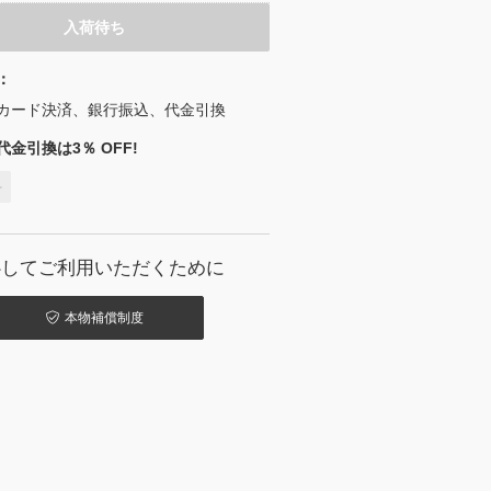
入荷待ち
：
カード決済、銀行振込、代金引換
金引換は3％ OFF!
料
心してご利用いただくために
本物補償制度