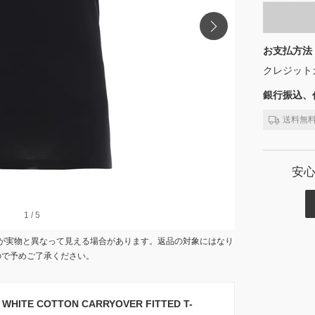
お支払方法
クレジット
銀行振込、代
送料無
安
1
1
/
/
5
5
が実物と異なって見える場合があります。返品の対象にはなり
ので予めご了承ください。
ITE COTTON CARRYOVER FITTED T-