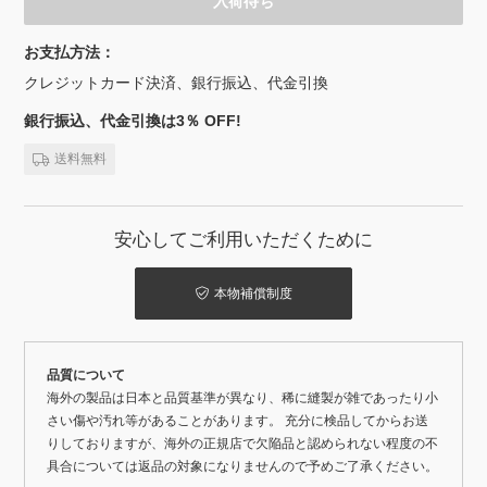
入荷待ち
お支払方法：
クレジットカード決済、銀行振込、代金引換
銀行振込、代金引換は3％ OFF!
送料無料
安心してご利用いただくために
本物補償制度
品質について
海外の製品は日本と品質基準が異なり、稀に縫製が雑であったり小
さい傷や汚れ等があることがあります。 充分に検品してからお送
りしておりますが、海外の正規店で欠陥品と認められない程度の不
具合については返品の対象になりませんので予めご了承ください。