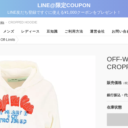
LINE@限定COUPON
LINE友だち登録ですぐに使える¥1,000クーポンをプレゼント！
its
-
CROPPED HOODIE
メンズ
レディース
豆知識
ご利用方法
運営会社
お問い合
-Limits
OFF
CROP
販売価格
（税
銀行振込・代金
在庫状態