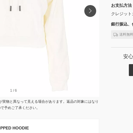
お支払方法
クレジット
銀行振込、代
送料無
安
1
1
/
/
6
6
が実物と異なって見える場合があります。返品の対象にはなり
ので予めご了承ください。
PED HOODIE