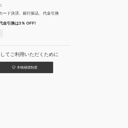
：
カード決済、銀行振込、代金引換
金引換は3％ OFF!
料
心してご利用いただくために
本物補償制度