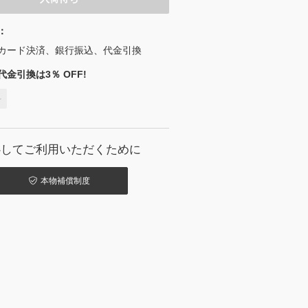
：
カード決済、銀行振込、代金引換
金引換は3％ OFF!
料
心してご利用いただくために
本物補償制度