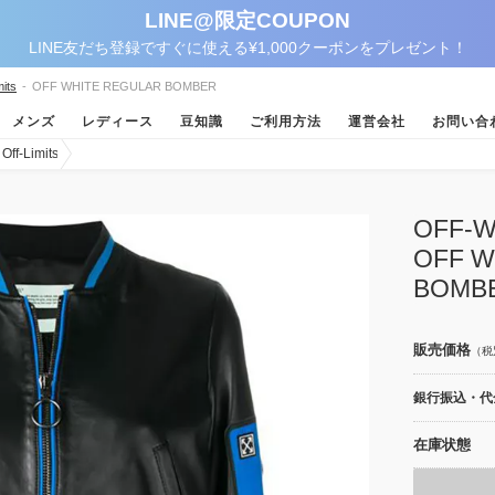
LINE@限定COUPON
LINE友だち登録ですぐに使える¥1,000クーポンをプレゼント！
its
-
OFF WHITE REGULAR BOMBER
メンズ
レディース
豆知識
ご利用方法
運営会社
お問い合
-Limits
OFF
OFF W
BOMB
販売価格
（税
銀行振込・代金
在庫状態