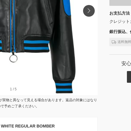
お支払方法
クレジット
銀行振込、代
送料無
安
1
1
/
/
5
5
が実物と異なって見える場合があります。返品の対象にはなり
ので予めご了承ください。
WHITE REGULAR BOMBER