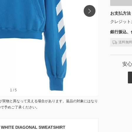
お支払方法
クレジット
銀行振込、代
送料無
安
1
1
/
/
5
5
が実物と異なって見える場合があります。返品の対象にはなり
ので予めご了承ください。
HITE DIAGONAL SWEATSHIRT