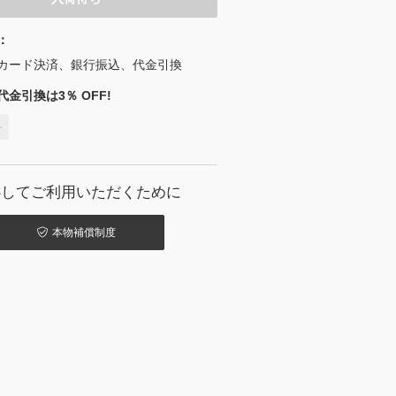
：
カード決済、銀行振込、代金引換
金引換は3％ OFF!
料
心してご利用いただくために
本物補償制度