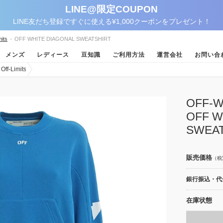
LINE@限定COUPON
LINE友だち登録ですぐに使える¥1,000クーポンをプレゼント！
its
-
OFF WHITE DIAGONAL SWEATSHIRT
メンズ
レディース
豆知識
ご利用方法
運営会社
お問い合
-Limits
OFF
OFF W
SWEAT
販売価格
（税
銀行振込・代金
在庫状態