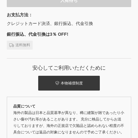
入荷待ち
お支払方法：
クレジットカード決済、銀行振込、代金引換
銀行振込、代金引換は3％ OFF!
送料無料
安心してご利用いただくために
本物補償制度
品質について
海外の製品は日本と品質基準が異なり、稀に縫製が雑であったり小
さい傷や汚れ等があることがあります。 充分に検品してからお送
りしておりますが、海外の正規店で欠陥品と認められない程度の不
具合については返品の対象になりませんので予めご了承ください。