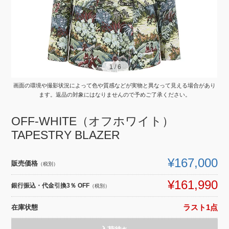
1
1
/
/
6
6
画面の環境や撮影状況によって色や質感などが実物と異なって見える場合があり
ます。返品の対象にはなりませんので予めご了承ください。
OFF-WHITE（オフホワイト）
TAPESTRY BLAZER
¥167,000
販売価格
（税別）
¥161,990
銀行振込・代金引換3％ OFF
（税別）
在庫状態
ラスト1点