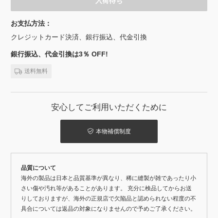
入荷待ち
お支払方法：
クレジットカード決済、銀行振込、代金引換
銀行振込、代金引換は3％ OFF!
送料無料
安心してご利用いただくために
本物補償制度
品質について
海外の製品は日本と品質基準が異なり、稀に縫製が雑であったり小
さい傷や汚れ等があることがあります。 充分に検品してからお送
りしておりますが、海外の正規店で欠陥品と認められない程度の不
具合については返品の対象になりませんので予めご了承ください。