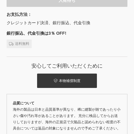
入荷待ち
お支払方法：
クレジットカード決済、銀行振込、代金引換
銀行振込、代金引換は3％ OFF!
送料無料
安心してご利用いただくために
本物補償制度
品質について
海外の製品は日本と品質基準が異なり、稀に縫製が雑であったり小
さい傷や汚れ等があることがあります。 充分に検品してからお送
りしておりますが、海外の正規店で欠陥品と認められない程度の不
具合については返品の対象になりませんので予めご了承ください。