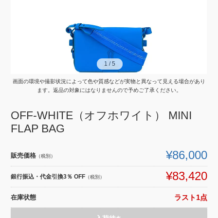
1
1
/
/
5
5
画面の環境や撮影状況によって色や質感などが実物と異なって見える場合があり
ます。返品の対象にはなりませんので予めご了承ください。
OFF-WHITE（オフホワイト） MINI
FLAP BAG
¥86,000
販売価格
（税別）
¥83,420
銀行振込・代金引換3％ OFF
（税別）
在庫状態
ラスト1点