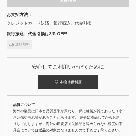
入荷待ち
お支払方法：
クレジットカード決済、銀行振込、代金引換
銀行振込、代金引換は3％ OFF!
送料無料
安心してご利用いただくために
本物補償制度
品質について
海外の製品は日本と品質基準が異なり、稀に縫製が雑であったり小
さい傷や汚れ等があることがあります。 充分に検品してからお送
りしておりますが、海外の正規店で欠陥品と認められない程度の不
具合については返品の対象になりませんので予めご了承ください。