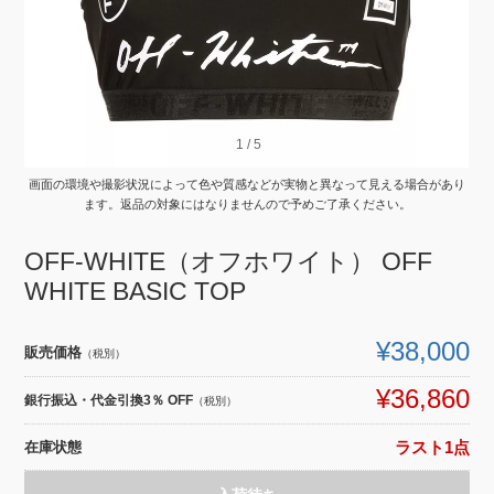
1
1
/
/
5
5
画面の環境や撮影状況によって色や質感などが実物と異なって見える場合があり
ます。返品の対象にはなりませんので予めご了承ください。
OFF-WHITE（オフホワイト） OFF
WHITE BASIC TOP
¥38,000
販売価格
（税別）
¥36,860
銀行振込・代金引換3％ OFF
（税別）
在庫状態
ラスト1点