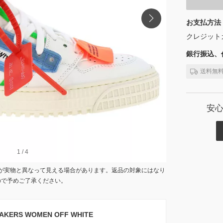
お支払方法
クレジット
銀行振込、代
送料無
安
1
1
/
/
4
4
が実物と異なって見える場合があります。返品の対象にはなり
ので予めご了承ください。
KERS WOMEN OFF WHITE