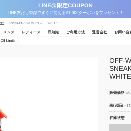
LINE@限定COUPON
LINE友だち登録ですぐに使える¥1,000クーポンをプレゼント！
its
-
SNEAKERS WOMEN OFF WHITE
メンズ
レディース
豆知識
ご利用方法
運営会社
お問い合
-Limits
OFF
SNEA
WHITE
販売価格
（税
銀行振込・代金
在庫状態