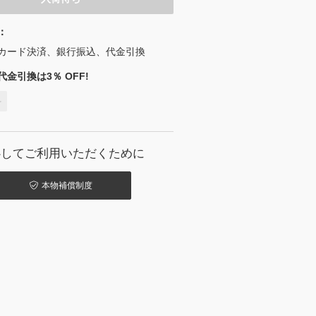
：
カード決済、銀行振込、代金引換
金引換は3％ OFF!
料
心してご利用いただくために
本物補償制度