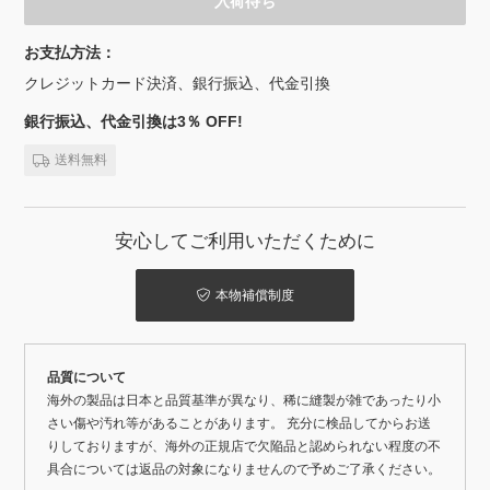
入荷待ち
お支払方法：
クレジットカード決済、銀行振込、代金引換
銀行振込、代金引換は3％ OFF!
送料無料
安心してご利用いただくために
本物補償制度
品質について
海外の製品は日本と品質基準が異なり、稀に縫製が雑であったり小
さい傷や汚れ等があることがあります。 充分に検品してからお送
りしておりますが、海外の正規店で欠陥品と認められない程度の不
具合については返品の対象になりませんので予めご了承ください。