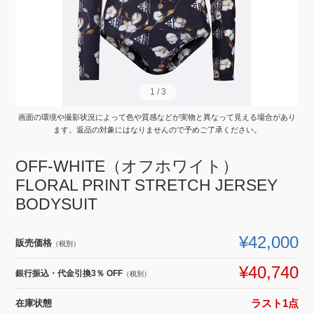
1
1
/
/
3
3
画面の環境や撮影状況によって色や質感などが実物と異なって見える場合があり
ます。返品の対象にはなりませんので予めご了承ください。
OFF-WHITE（オフホワイト）
FLORAL PRINT STRETCH JERSEY
BODYSUIT
¥42,000
販売価格
（税別）
¥40,740
銀行振込・代金引換3％ OFF
（税別）
在庫状態
ラスト1点