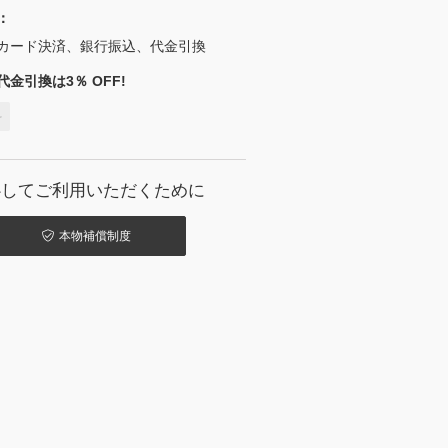
：
カード決済、銀行振込、代金引換
金引換は3％ OFF!
料
心してご利用いただくために
本物補償制度