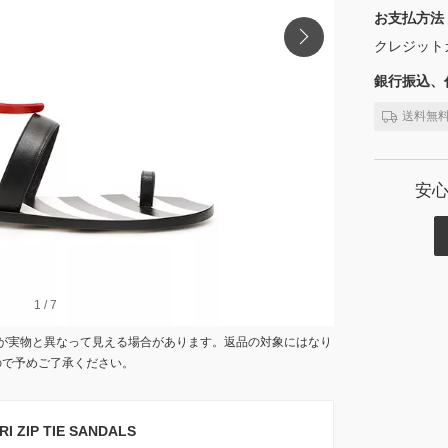
お支払方法
クレジット
銀行振込、代
送料無
安
1
1
/
/
7
7
が実物と異なって見える場合があります。返品の対象にはなり
ので予めご了承ください。
ZIP TIE SANDALS