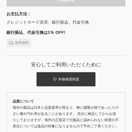
入荷待ち
お支払方法：
クレジットカード決済、銀行振込、代金引換
銀行振込、代金引換は3％ OFF!
送料無料
安心してご利用いただくために
本物補償制度
品質について
海外の製品は日本と品質基準が異なり、稀に縫製が雑であったり小
さい傷や汚れ等があることがあります。 充分に検品してからお送
りしておりますが、海外の正規店で欠陥品と認められない程度の不
具合については返品の対象になりませんので予めご了承ください。