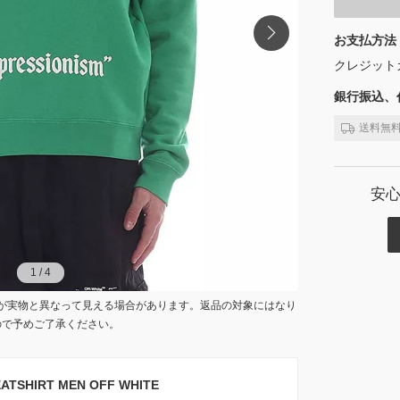
お支払方法
クレジット
銀行振込、代
送料無
安
1
1
/
/
4
4
が実物と異なって見える場合があります。返品の対象にはなり
ので予めご了承ください。
SHIRT MEN OFF WHITE