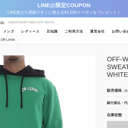
LINE@限定COUPON
LINE友だち登録ですぐに使える¥1,000クーポンをプレゼント！
its
-
SWEATSHIRT MEN OFF WHITE
メンズ
レディース
豆知識
ご利用方法
運営会社
お問い合
-Limits
OFF
SWEAT
WHITE
販売価格
（税
銀行振込・代金
在庫状態