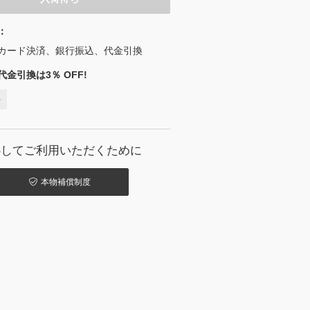
：
カード決済、銀行振込、代金引換
金引換は3％ OFF!
料
心してご利用いただくために
本物補償制度