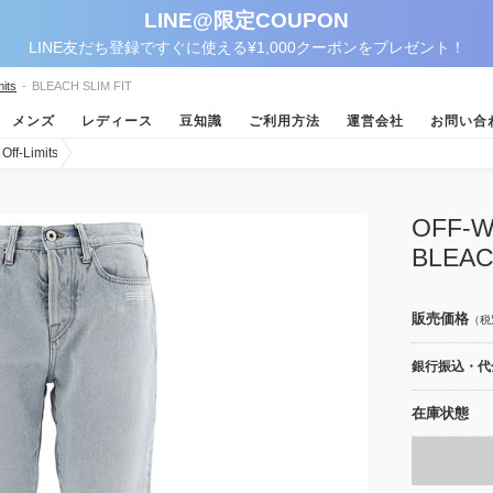
LINE@限定COUPON
LINE友だち登録ですぐに使える¥1,000クーポンをプレゼント！
its
-
BLEACH SLIM FIT
メンズ
レディース
豆知識
ご利用方法
運営会社
お問い合
-Limits
OFF
BLEAC
販売価格
（税
銀行振込・代金
在庫状態