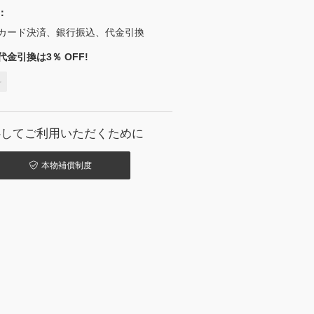
：
カード決済、銀行振込、代金引換
金引換は3％ OFF!
料
心してご利用いただくために
本物補償制度