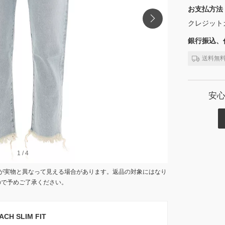
お支払方法
クレジット
銀行振込、代
送料無
安
1
1
/
/
4
4
が実物と異なって見える場合があります。返品の対象にはなり
ので予めご了承ください。
H SLIM FIT