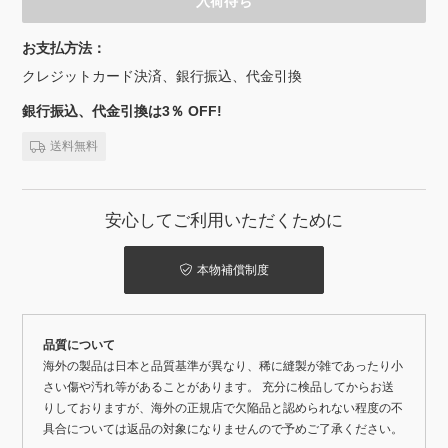
入荷待ち
お支払方法：
クレジットカード決済、銀行振込、代金引換
銀行振込、代金引換は3％ OFF!
送料無料
安心してご利用いただくために
本物補償制度
品質について
海外の製品は日本と品質基準が異なり、稀に縫製が雑であったり小
さい傷や汚れ等があることがあります。 充分に検品してからお送
りしておりますが、海外の正規店で欠陥品と認められない程度の不
具合については返品の対象になりませんので予めご了承ください。