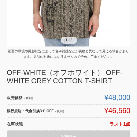
1
1
/
/
3
3
画面の環境や撮影状況によって色や質感などが実物と異なって見える場合があり
ます。返品の対象にはなりませんので予めご了承ください。
OFF-WHITE（オフホワイト） OFF-
WHITE GREY COTTON T-SHIRT
¥48,000
販売価格
（税別）
¥46,560
銀行振込・代金引換3％ OFF
（税別）
在庫状態
ラスト1点