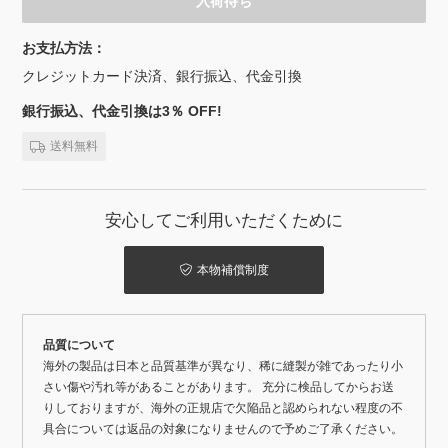
入荷待ち
お支払方法：
クレジットカード決済、銀行振込、代金引換
銀行振込、代金引換は3％ OFF!
送料無料
安心してご利用いただくために
本物補償制度
品質について
海外の製品は日本と品質基準が異なり、稀に縫製が雑であったり小
さい傷や汚れ等があることがあります。 充分に検品してからお送
りしておりますが、海外の正規店で欠陥品と認められない程度の不
具合については返品の対象になりませんので予めご了承ください。