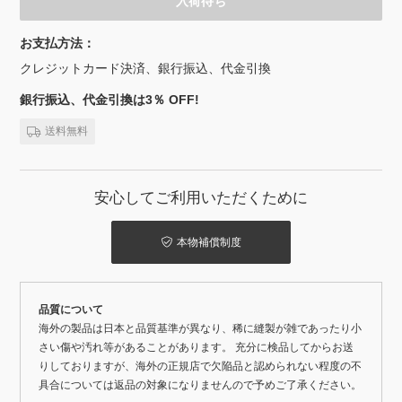
入荷待ち
お支払方法：
クレジットカード決済、銀行振込、代金引換
銀行振込、代金引換は3％ OFF!
送料無料
安心してご利用いただくために
本物補償制度
品質について
海外の製品は日本と品質基準が異なり、稀に縫製が雑であったり小
さい傷や汚れ等があることがあります。 充分に検品してからお送
りしておりますが、海外の正規店で欠陥品と認められない程度の不
具合については返品の対象になりませんので予めご了承ください。