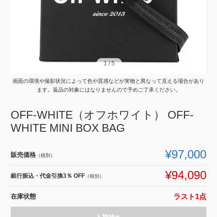
1
1
/
/
5
5
画面の環境や撮影状況によって色や質感などが実物と異なって見える場合があり
ます。返品の対象にはなりませんので予めご了承ください。
OFF-WHITE（オフホワイト） OFF-
WHITE MINI BOX BAG
¥97,000
販売価格
（税別）
¥94,090
銀行振込・代金引換3％ OFF
（税別）
在庫状態
ラスト1点