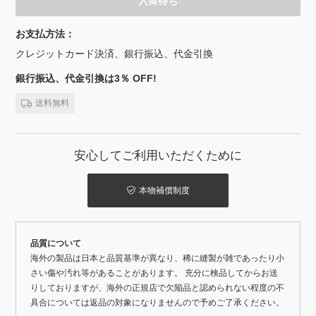
入荷待ち
お支払方法：
クレジットカード決済、銀行振込、代金引換
銀行振込、代金引換は3％ OFF!
送料無料
安心してご利用いただくために
本物補償制度
品質について
海外の製品は日本と品質基準が異なり、稀に縫製が雑であったり小
さい傷や汚れ等があることがあります。 充分に検品してからお送
りしておりますが、海外の正規店で欠陥品と認められない程度の不
具合については返品の対象になりませんので予めご了承ください。