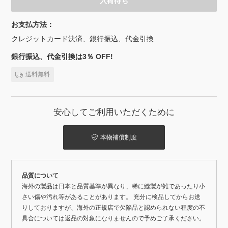
入荷待ち
お支払方法：
クレジットカード決済、銀行振込、代金引換
銀行振込、代金引換は3％ OFF!
送料無料
安心してご利用いただくために
本物補償制度
品質について
海外の製品は日本と品質基準が異なり、稀に縫製が雑であったり小
さい傷や汚れ等があることがあります。 充分に検品してからお送
りしておりますが、海外の正規店で欠陥品と認められない程度の不
具合については返品の対象になりませんので予めご了承ください。