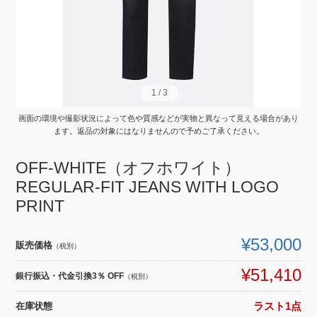
1
1
/
/
3
3
画面の環境や撮影状況によって色や質感などが実物と異なって見える場合があり
ます。返品の対象にはなりませんので予めご了承ください。
OFF-WHITE（オフホワイト）
REGULAR-FIT JEANS WITH LOGO
PRINT
¥53,000
販売価格
（税別）
¥51,410
銀行振込・代金引換3％ OFF
（税別）
在庫状態
ラスト1点